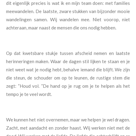
dit eigenlijk precies is wat ik en mijn team doen: met families
meewandelen. De laatste, zware stukken van bijzonder mooie
wandelingen samen.
Wij wandelen mee.
Niet voorop, niet
achteraan, maar naast de mensen die ons nodig hebben.
Op dat kwetsbare stukje tussen afscheid nemen en laatste
herinneringen maken.
Waar de dagen stil lijken te staan en je
niet weet wat je nodig hebt, behalve iemand die blijft.
We zijn
die steun, de schouder om op te leunen, de rustige stem die
zegt: “Houd vol. ”
De hand op je rug om je te helpen als het
tempo je te veel wordt.
We kunnen het niet overnemen, maar we helpen je wel dragen.
Zacht, met aandacht en zonder haast.
Wij werken niet met de
dood.
Wij werken met de liefde.
De liefde die achterblijft en er