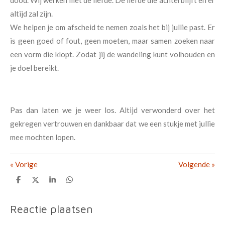
altijd zal zijn.
We helpen je om afscheid te nemen zoals het bij jullie past.
Er
is geen goed of fout, geen moeten, maar samen zoeken naar
een vorm die klopt. Zodat jij de wandeling kunt volhouden en
je doel bereikt.
Pas dan laten we je weer los.
Altijd verwonderd over het
gekregen vertrouwen en dankbaar dat we een stukje met jullie
mee mochten lopen.
«
Vorige
Volgende
»
D
D
S
D
e
e
h
e
l
e
a
l
e
l
r
e
Reactie plaatsen
n
e
n