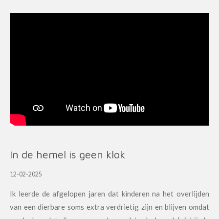
b
a
u
o
e
o
g
b
k
d
o
r
e
I
k
a
n
m
In de hemel is geen klok
12-02-2025
Ik leerde de afgelopen jaren dat kinderen na het overlijden
van een dierbare soms extra verdrietig zijn en blijven omdat