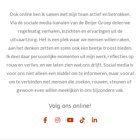
Ook online ben ik samen met mijn team actief en betrokken.
Via de sociale media-kanalen van de Beijer Groep delen we
regelmatig verhalen, inzichten en ervaringen uit de
uitvaartzorg. Het is een plek waar we mensen willen raken,
aan het denken zetten en soms ook een beetje troost bieden.
Ik deel daar persoonlijke momenten uit mijn werk, reflecties op
rouw en verlies, en we laten zien wat ons drijft. Social media is
voor ons niet alleen een middel om te informeren, maar vooral
om te verbinden met mensen die zoeken, rouwen, steunen of
gewoon even willen meekijken in ons bijzondere vak.
Volg ons online!
F
I
Y
T
L
a
n
o
i
i
c
s
u
k
n
e
t
T
T
k