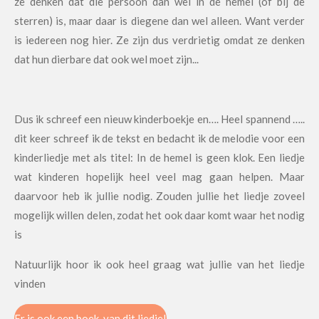
ze denken dat die persoon dan wel in de hemel (of bij de
sterren) is, maar daar is diegene dan wel alleen. Want verder
is iedereen nog hier.
Ze zijn dus verdrietig omdat ze denken
dat hun dierbare dat ook wel moet zijn...
Dus ik schreef een nieuw kinderboekje en…. Heel spannend …..
dit keer schreef ik de tekst en bedacht ik de melodie voor een
kinderliedje met als titel: In de hemel is geen klok.
Een liedje
wat kinderen hopelijk heel veel mag gaan helpen. Maar
daarvoor heb ik jullie nodig. Zouden jullie het liedje zoveel
mogelijk willen delen, zodat het ook daar komt waar het nodig
is
Natuurlijk hoor ik ook heel graag wat jullie van het liedje
vinden
Er is ook een boek van dit liedje!