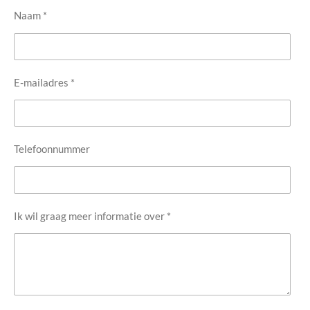
e
t
T
T
Naam *
b
a
u
o
o
g
b
k
o
r
e
k
a
m
E-mailadres *
Telefoonnummer
Ik wil graag meer informatie over *