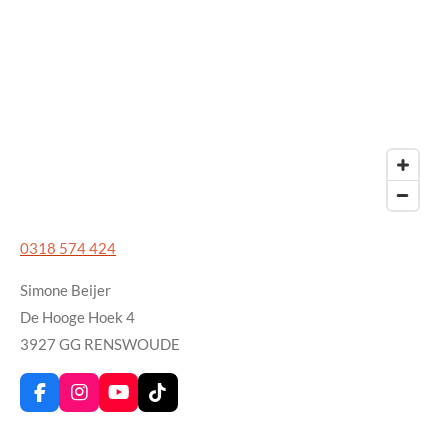
0318 574 424
Simone Beijer
De Hooge Hoek 4
3927 GG RENSWOUDE
F
I
Y
T
a
n
o
i
c
s
u
k