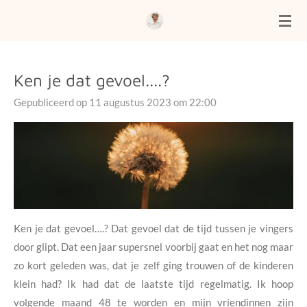
Ga
direct
naar
de
Ken je dat gevoel....?
hoofdinhoud
Gepubliceerd op 11 augustus 2023 om 22:00
Ken je dat gevoel….?
Dat gevoel dat de tijd tussen je vingers
door glipt. Dat een jaar supersnel voorbij gaat en het nog maar
zo kort geleden was, dat je zelf ging trouwen of de kinderen
klein had?
Ik had dat de laatste tijd regelmatig. Ik hoop
volgende maand 48 te worden en mijn vriendinnen zijn