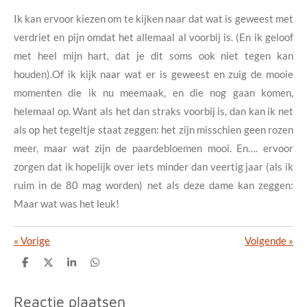
Ik kan ervoor kiezen om te kijken naar dat wat is geweest met
verdriet en pijn omdat het allemaal al voorbij is. (En ik geloof
met heel mijn hart, dat je dit soms ook niet tegen kan
houden).
Of ik kijk naar wat er is geweest en zuig de mooie
momenten die ik nu meemaak, en die nog gaan komen,
helemaal op.
Want als het dan straks voorbij is, dan kan ik net
als op het tegeltje staat zeggen: het zijn misschien geen rozen
meer, maar wat zijn de paardebloemen mooi.
En…. ervoor
zorgen dat ik hopelijk over iets minder dan veertig jaar (als ik
ruim in de 80 mag worden) net als deze dame kan zeggen:
Maar wat was het leuk!
«
Vorige
Volgende
»
D
D
S
D
e
e
h
e
l
e
a
l
e
l
r
e
Reactie plaatsen
n
e
n