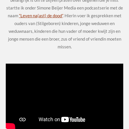
belangrijk is om te blijven praten over degenen die je mist
startte ik onder Simone Beijer Media een podcastserie met de
naam
“Leven na(ast) de dood”
. Hierin voer ik gesprekken met
ouders van (Stilgeboren) kinderen, jonge weduwen en
weduwnaars, kinderen die hun vader of moeder kwijt zijn en
jonge mensen die een broer, zus of vriend of vriendin moeten
missen.